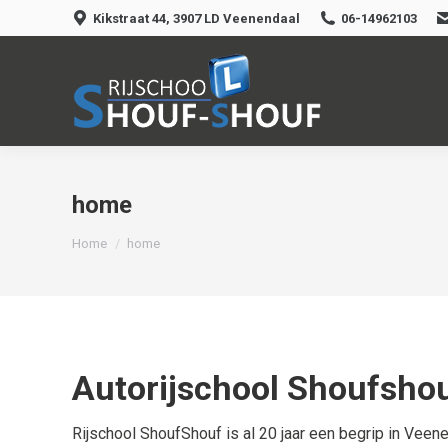
Kikstraat 44, 3907 LD Veenendaal
06-14962103
home
Je bent hier:
Home
home
Autorijschool Shoufsho
Rijschool ShoufShouf is al 20 jaar een begrip in Veen