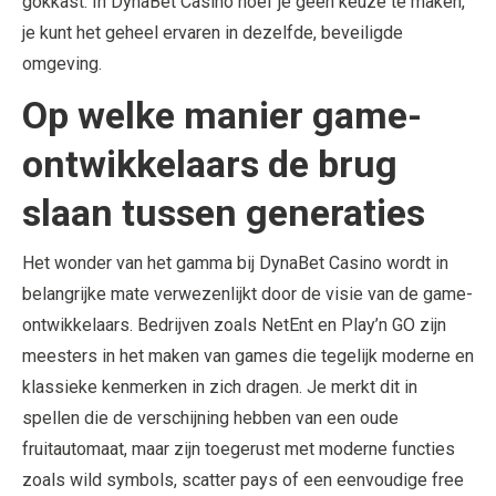
gokkast. In DynaBet Casino hoef je geen keuze te maken,
je kunt het geheel ervaren in dezelfde, beveiligde
omgeving.
Op welke manier game-
ontwikkelaars de brug
slaan tussen generaties
Het wonder van het gamma bij DynaBet Casino wordt in
belangrijke mate verwezenlijkt door de visie van de game-
ontwikkelaars. Bedrijven zoals NetEnt en Play’n GO zijn
meesters in het maken van games die tegelijk moderne en
klassieke kenmerken in zich dragen. Je merkt dit in
spellen die de verschijning hebben van een oude
fruitautomaat, maar zijn toegerust met moderne functies
zoals wild symbols, scatter pays of een eenvoudige free