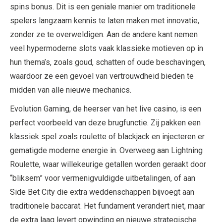
spins bonus. Dit is een geniale manier om traditionele
spelers langzaam kennis te laten maken met innovatie,
zonder ze te overweldigen. Aan de andere kant nemen
veel hypermoderne slots vaak klassieke motieven op in
hun thema’s, zoals goud, schatten of oude beschavingen,
waardoor ze een gevoel van vertrouwdheid bieden te
midden van alle nieuwe mechanics.
Evolution Gaming, de heerser van het live casino, is een
perfect voorbeeld van deze brugfunctie. Zij pakken een
klassiek spel zoals roulette of blackjack en injecteren er
gematigde moderne energie in. Overweeg aan Lightning
Roulette, waar willekeurige getallen worden geraakt door
“bliksem” voor vermenigvuldigde uitbetalingen, of aan
Side Bet City die extra weddenschappen bijvoegt aan
traditionele baccarat. Het fundament verandert niet, maar
de extra laag levert opwinding en nieuwe strategische