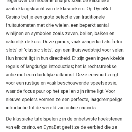
Tegenover de moderne snufjes staat de klassieke
aantrekkingskracht van de klassiekers. Op DynaBet
Casino tref je een grote selectie van traditionele
fruitautomaten met drie wielen, een beperkt aantal
winlijnen en symbolen zoals zeven, bellen, balken en
natuurlijk de kers. Deze games, vaak aangeduid als ‘retro
slots’ of ‘classic slots’, zijn een thuiswedstrijd voor velen.
Hun kracht ligt in hun directheid. Er zijn geen ingewikkelde
regels of langdurige introducties; het is rechtstreekse
actie met een duidelijke uitkomst. Deze eenvoud zorgt
voor een rustige en vaak beschouwende speelsessie,
waar de focus puur op het spel en zijn ritme ligt. Voor
nieuwe spelers vormen ze een perfecte, laagdrempelige
introductie tot de wereld van online casino’s.
De klassieke tafelspelen zijn de onbetwiste hoekstenen
van elk casino, en DynaBet geeft ze de eerbied die ze