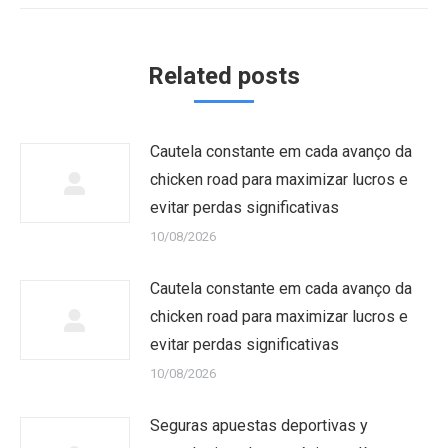
Related posts
Cautela constante em cada avanço da
chicken road para maximizar lucros e
evitar perdas significativas
10/08/2026
Cautela constante em cada avanço da
chicken road para maximizar lucros e
evitar perdas significativas
10/08/2026
Seguras apuestas deportivas y