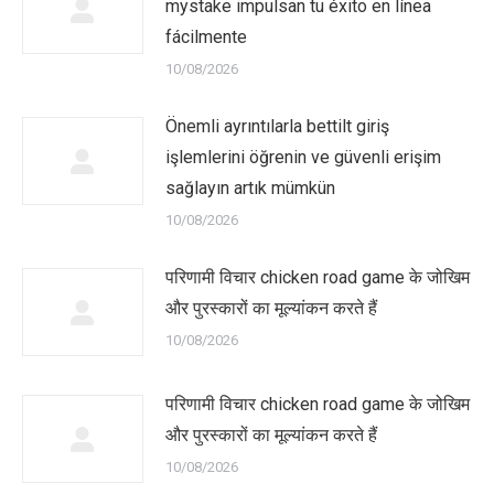
mystake impulsan tu éxito en línea
fácilmente
10/08/2026
Önemli ayrıntılarla bettilt giriş
işlemlerini öğrenin ve güvenli erişim
sağlayın artık mümkün
10/08/2026
परिणामी विचार chicken road game के जोखिम
और पुरस्कारों का मूल्यांकन करते हैं
10/08/2026
परिणामी विचार chicken road game के जोखिम
और पुरस्कारों का मूल्यांकन करते हैं
10/08/2026