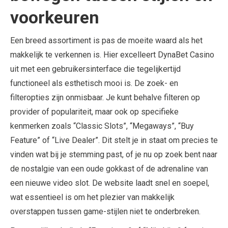
voorkeuren
Een breed assortiment is pas de moeite waard als het
makkelijk te verkennen is. Hier excelleert DynaBet Casino
uit met een gebruikersinterface die tegelijkertijd
functioneel als esthetisch mooi is. De zoek- en
filteropties zijn onmisbaar. Je kunt behalve filteren op
provider of populariteit, maar ook op specifieke
kenmerken zoals “Classic Slots”, “Megaways”, “Buy
Feature” of “Live Dealer”. Dit stelt je in staat om precies te
vinden wat bij je stemming past, of je nu op zoek bent naar
de nostalgie van een oude gokkast of de adrenaline van
een nieuwe video slot. De website laadt snel en soepel,
wat essentieel is om het plezier van makkelijk
overstappen tussen game-stijlen niet te onderbreken.