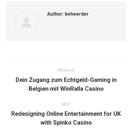
Author:
beheerder
Post
PREVIOUS
navigation
Dein Zugang zum Echtgeld-Gaming in
Previous
Belgien mit WinRalla Casino
post:
NEXT
Redesigning Online Entertainment for UK
Next
with Spinko Casino
post: