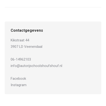
Contactgegevens
Kikstraat 44
3907 LD Veenendaal
06-14962103
info@autorijschoolshoufshouf.nl
Facebook
Instagram