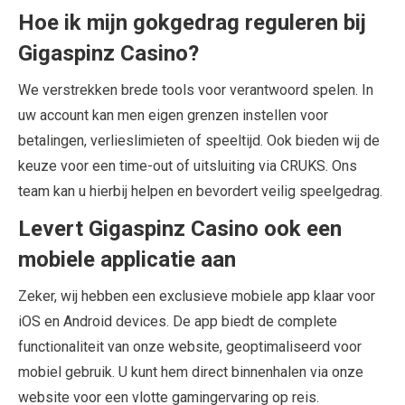
Hoe ik mijn gokgedrag reguleren bij
Gigaspinz Casino?
We verstrekken brede tools voor verantwoord spelen. In
uw account kan men eigen grenzen instellen voor
betalingen, verlieslimieten of speeltijd. Ook bieden wij de
keuze voor een time-out of uitsluiting via CRUKS. Ons
team kan u hierbij helpen en bevordert veilig speelgedrag.
Levert Gigaspinz Casino ook een
mobiele applicatie aan
Zeker, wij hebben een exclusieve mobiele app klaar voor
iOS en Android devices. De app biedt de complete
functionaliteit van onze website, geoptimaliseerd voor
mobiel gebruik. U kunt hem direct binnenhalen via onze
website voor een vlotte gamingervaring op reis.