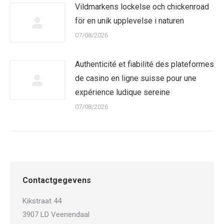
Vildmarkens lockelse och chickenroad
för en unik upplevelse i naturen
07/08/2026
Authenticité et fiabilité des plateformes
de casino en ligne suisse pour une
expérience ludique sereine
07/08/2026
Contactgegevens
Kikstraat 44
3907 LD Veenendaal