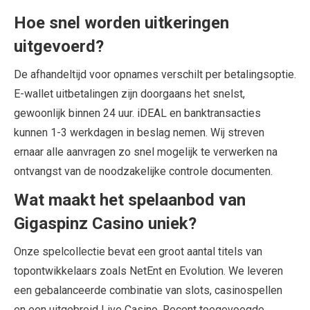
Hoe snel worden uitkeringen
uitgevoerd?
De afhandeltijd voor opnames verschilt per betalingsoptie.
E-wallet uitbetalingen zijn doorgaans het snelst,
gewoonlijk binnen 24 uur. iDEAL en banktransacties
kunnen 1-3 werkdagen in beslag nemen. Wij streven
ernaar alle aanvragen zo snel mogelijk te verwerken na
ontvangst van de noodzakelijke controle documenten.
Wat maakt het spelaanbod van
Gigaspinz Casino uniek?
Onze spelcollectie bevat een groot aantal titels van
topontwikkelaars zoals NetEnt en Evolution. We leveren
een gebalanceerde combinatie van slots, casinospellen
en een uitgebreid Live Casino. Recent toegevoegde