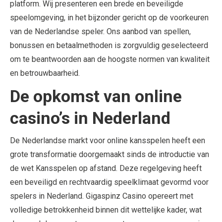
platform. Wij presenteren een brede en beveiligde
speelomgeving, in het bijzonder gericht op de voorkeuren
van de Nederlandse speler. Ons aanbod van spellen,
bonussen en betaalmethoden is zorgvuldig geselecteerd
om te beantwoorden aan de hoogste normen van kwaliteit
en betrouwbaarheid.
De opkomst van online
casino’s in Nederland
De Nederlandse markt voor online kansspelen heeft een
grote transformatie doorgemaakt sinds de introductie van
de wet Kansspelen op afstand. Deze regelgeving heeft
een beveiligd en rechtvaardig speelklimaat gevormd voor
spelers in Nederland. Gigaspinz Casino opereert met
volledige betrokkenheid binnen dit wettelijke kader, wat