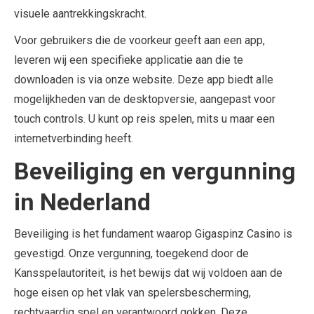
visuele aantrekkingskracht.
Voor gebruikers die de voorkeur geeft aan een app,
leveren wij een specifieke applicatie aan die te
downloaden is via onze website. Deze app biedt alle
mogelijkheden van de desktopversie, aangepast voor
touch controls. U kunt op reis spelen, mits u maar een
internetverbinding heeft.
Beveiliging en vergunning
in Nederland
Beveiliging is het fundament waarop Gigaspinz Casino is
gevestigd. Onze vergunning, toegekend door de
Kansspelautoriteit, is het bewijs dat wij voldoen aan de
hoge eisen op het vlak van spelersbescherming,
rechtvaardig spel en verantwoord gokken. Deze