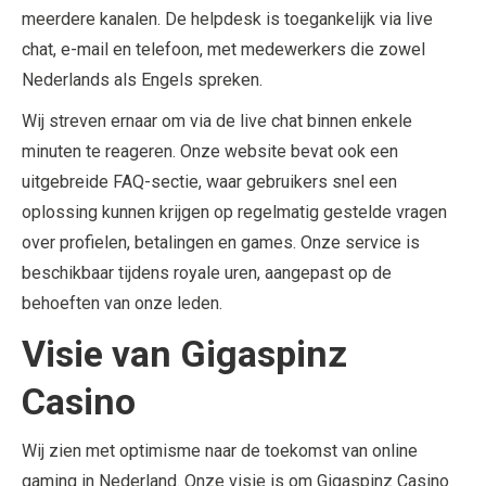
meerdere kanalen. De helpdesk is toegankelijk via live
chat, e-mail en telefoon, met medewerkers die zowel
Nederlands als Engels spreken.
Wij streven ernaar om via de live chat binnen enkele
minuten te reageren. Onze website bevat ook een
uitgebreide FAQ-sectie, waar gebruikers snel een
oplossing kunnen krijgen op regelmatig gestelde vragen
over profielen, betalingen en games. Onze service is
beschikbaar tijdens royale uren, aangepast op de
behoeften van onze leden.
Visie van Gigaspinz
Casino
Wij zien met optimisme naar de toekomst van online
gaming in Nederland. Onze visie is om Gigaspinz Casino