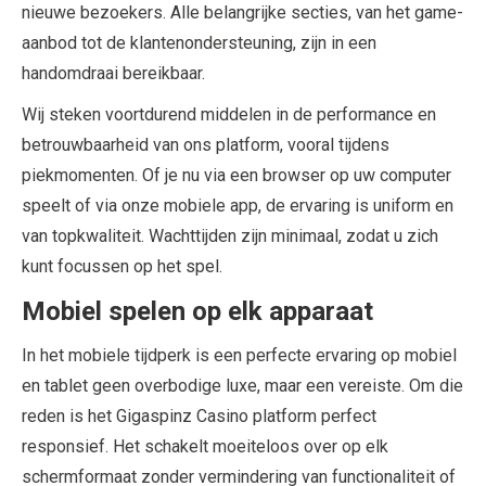
nieuwe bezoekers. Alle belangrijke secties, van het game-
aanbod tot de klantenondersteuning, zijn in een
handomdraai bereikbaar.
Wij steken voortdurend middelen in de performance en
betrouwbaarheid van ons platform, vooral tijdens
piekmomenten. Of je nu via een browser op uw computer
speelt of via onze mobiele app, de ervaring is uniform en
van topkwaliteit. Wachttijden zijn minimaal, zodat u zich
kunt focussen op het spel.
Mobiel spelen op elk apparaat
In het mobiele tijdperk is een perfecte ervaring op mobiel
en tablet geen overbodige luxe, maar een vereiste. Om die
reden is het Gigaspinz Casino platform perfect
responsief. Het schakelt moeiteloos over op elk
schermformaat zonder vermindering van functionaliteit of