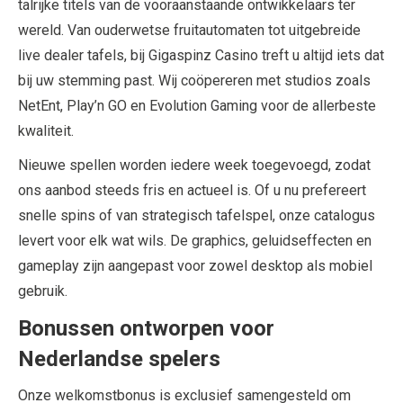
talrijke titels van de vooraanstaande ontwikkelaars ter
wereld. Van ouderwetse fruitautomaten tot uitgebreide
live dealer tafels, bij Gigaspinz Casino treft u altijd iets dat
bij uw stemming past. Wij coöpereren met studios zoals
NetEnt, Play’n GO en Evolution Gaming voor de allerbeste
kwaliteit.
Nieuwe spellen worden iedere week toegevoegd, zodat
ons aanbod steeds fris en actueel is. Of u nu prefereert
snelle spins of van strategisch tafelspel, onze catalogus
levert voor elk wat wils. De graphics, geluidseffecten en
gameplay zijn aangepast voor zowel desktop als mobiel
gebruik.
Bonussen ontworpen voor
Nederlandse spelers
Onze welkomstbonus is exclusief samengesteld om