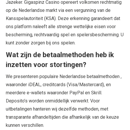
Jazeker. Gigaspinz Casino opereert volkomen rechtmatig
op de Nederlandse markt via een vergunning van de
Kansspelautoriteit (KSA). Deze erkenning garandeert dat
ons platform naleeft alle strenge wettelijke eisen voor
bescherming, rechtvaardig spel en spelersbescherming. U
kunt zonder zorgen bij ons spelen.
Wat zijn de betaalmethoden heb ik
inzetten voor stortingen?
We presenteren populaire Nederlandse betaalmethoden ,
waaronder iDEAL, creditcards (Visa/Mastercard), en
meerdere e-wallets waaronder PayPal en Skrill.
Deposito’s worden onmiddellijk verwerkt. Voor
uitbetalingen hanteren wij dezelfde methoden, met
transparante afhandeltijden die afhankelijk van de keuze
kunnen verschillen.