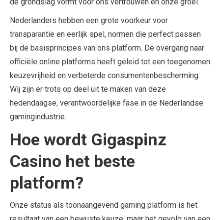
de grondslag vormt voor ons vertrouwen en onze groei.
Nederlanders hebben een grote voorkeur voor
transparantie en eerlijk spel, normen die perfect passen
bij de basisprincipes van ons platform. De overgang naar
officiële online platforms heeft geleid tot een toegenomen
keuzevrijheid en verbeterde consumentenbescherming.
Wij zijn er trots op deel uit te maken van deze
hedendaagse, verantwoordelijke fase in de Nederlandse
gamingindustrie.
Hoe wordt Gigaspinz
Casino het beste
platform?
Onze status als toonaangevend gaming platform is het
resultaat van een bewuste keuze, maar het gevolg van een