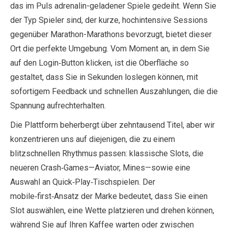
das im Puls adrenalin-geladener Spiele gedeiht. Wenn Sie
der Typ Spieler sind, der kurze, hochintensive Sessions
gegenüber Marathon-Marathons bevorzugt, bietet dieser
Ort die perfekte Umgebung. Vom Moment an, in dem Sie
auf den Login‑Button klicken, ist die Oberfläche so
gestaltet, dass Sie in Sekunden loslegen können, mit
sofortigem Feedback und schnellen Auszahlungen, die die
Spannung aufrechterhalten.
Die Plattform beherbergt über zehntausend Titel, aber wir
konzentrieren uns auf diejenigen, die zu einem
blitzschnellen Rhythmus passen: klassische Slots, die
neueren Crash‑Games—Aviator, Mines—sowie eine
Auswahl an Quick‑Play‑Tischspielen. Der
mobile‑first‑Ansatz der Marke bedeutet, dass Sie einen
Slot auswählen, eine Wette platzieren und drehen können,
während Sie auf Ihren Kaffee warten oder zwischen