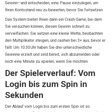
Gewinn—and entscheiden, eine Pause einzulegen, um
Ihren Kontostand neu zu bewerten, bevor Sie fortsetzen.
Das System bietet Ihnen dann ein Crash‑Game, bei dem
Sie versuchen können, diesen Gewinn schnell zu
vervielfachen. Sie setzen eine kleine Wette, beobachten
den Multiplikator steigen, und cashen bei 3× aus, bevor er
fällt. Um 10:30 Uhr haben Sie drei unterschiedliche
Gewinne erzielt und sind bereit, sich abzumelden oder
noch eine Minute zu spielen, wenn Sie möchten.
Der Spielerverlauf: Vom
Login bis zum Spin in
Sekunden
Der Ablauf vom Login bis zum ersten Spin ist so