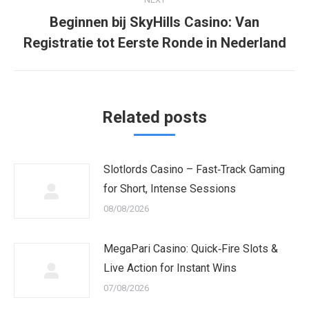
Beginnen bij SkyHills Casino: Van
Next
Registratie tot Eerste Ronde in Nederland
post:
Related posts
Slotlords Casino – Fast‑Track Gaming
for Short, Intense Sessions
08/08/2026
MegaPari Casino: Quick‑Fire Slots &
Live Action for Instant Wins
07/08/2026