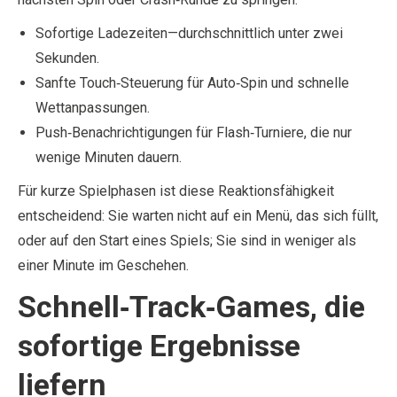
Sofortige Ladezeiten—durchschnittlich unter zwei
Sekunden.
Sanfte Touch‑Steuerung für Auto‑Spin und schnelle
Wettanpassungen.
Push‑Benachrichtigungen für Flash‑Turniere, die nur
wenige Minuten dauern.
Für kurze Spielphasen ist diese Reaktionsfähigkeit
entscheidend: Sie warten nicht auf ein Menü, das sich füllt,
oder auf den Start eines Spiels; Sie sind in weniger als
einer Minute im Geschehen.
Schnell‑Track‑Games, die
sofortige Ergebnisse
liefern