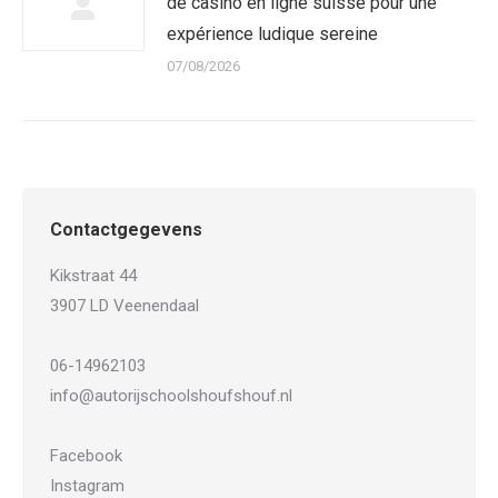
de casino en ligne suisse pour une
expérience ludique sereine
07/08/2026
Contactgegevens
Kikstraat 44
3907 LD Veenendaal
06-14962103
info@autorijschoolshoufshouf.nl
Facebook
Instagram