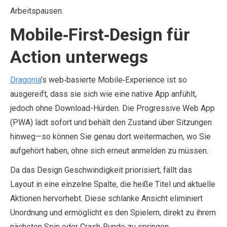
Arbeitspausen.
Mobile‑First‑Design für
Action unterwegs
Dragonia
’s web‑basierte Mobile‑Experience ist so
ausgereift, dass sie sich wie eine native App anfühlt,
jedoch ohne Download-Hürden. Die Progressive Web App
(PWA) lädt sofort und behält den Zustand über Sitzungen
hinweg—so können Sie genau dort weitermachen, wo Sie
aufgehört haben, ohne sich erneut anmelden zu müssen.
Da das Design Geschwindigkeit priorisiert, fällt das
Layout in eine einzelne Spalte, die heiße Titel und aktuelle
Aktionen hervorhebt. Diese schlanke Ansicht eliminiert
Unordnung und ermöglicht es den Spielern, direkt zu ihrem
nächsten Spin oder Crash‑Runde zu springen.