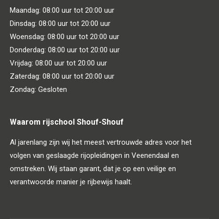
Maandag: 08:00 uur tot 20:00 uur
Dinsdag: 08:00 uur tot 20:00 uur
Woensdag: 08:00 uur tot 20:00 uur
Donderdag: 08:00 uur tot 20:00 uur
Vrijdag: 08:00 uur tot 20:00 uur
Zaterdag: 08:00 uur tot 20:00 uur
Zondag: Gesloten
Waarom rijschool Shouf-Shouf
Al jarenlang zijn wij het meest vertrouwde adres voor het
volgen van geslaagde rijopleidingen in Veenendaal en
omstreken. Wij staan garant, dat je op een veilige en
verantwoorde manier je rijbewijs haalt.