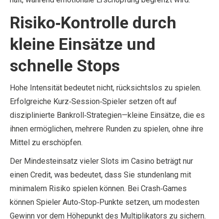
Risiko‑Kontrolle durch
kleine Einsätze und
schnelle Stops
Hohe Intensität bedeutet nicht, rücksichtslos zu spielen.
Erfolgreiche Kurz‑Session‑Spieler setzen oft auf
disziplinierte Bankroll‑Strategien—kleine Einsätze, die es
ihnen ermöglichen, mehrere Runden zu spielen, ohne ihre
Mittel zu erschöpfen.
Der Mindesteinsatz vieler Slots im Casino beträgt nur
einen Credit, was bedeutet, dass Sie stundenlang mit
minimalem Risiko spielen können. Bei Crash‑Games
können Spieler Auto‑Stop‑Punkte setzen, um modesten
Gewinn vor dem Höhepunkt des Multiplikators zu sichern.