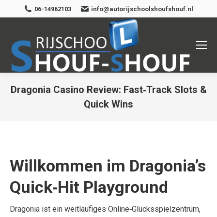
06-14962103
info@autorijschoolshoufshouf.nl
Dragonia Casino Review: Fast‑Track Slots &
Quick Wins
Je bent hier:
Willkommen im Dragonia’s
Quick‑Hit Playground
Dragonia ist ein weitläufiges Online‑Glücksspielzentrum,