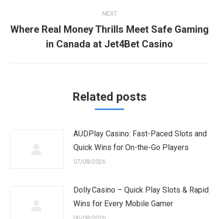
NEXT
Where Real Money Thrills Meet Safe Gaming
Next
in Canada at Jet4Bet Casino
post:
Related posts
AUDPlay Casino: Fast-Paced Slots and
Quick Wins for On-the-Go Players
07/08/2026
Dolly Casino – Quick Play Slots & Rapid
Wins for Every Mobile Gamer
06/08/2026