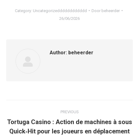
Category:
Uncategorizedddddddddddd
Door
beheerder
26/06/2026
Author:
beheerder
Post
PREVIOUS
navigation
Tortuga Casino : Action de machines à sous
Previous
Quick‑Hit pour les joueurs en déplacement
post: