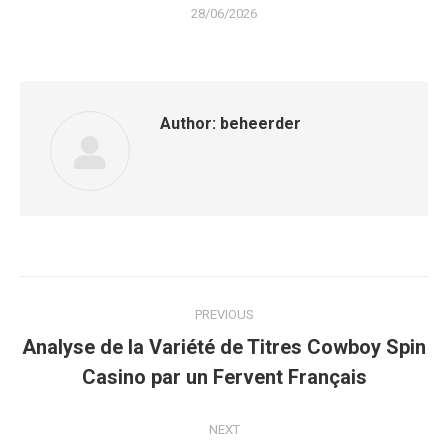
28/06/2026
Author:
beheerder
Post
PREVIOUS
navigation
Analyse de la Variété de Titres Cowboy Spin
Previous
Casino par un Fervent Français
post:
NEXT