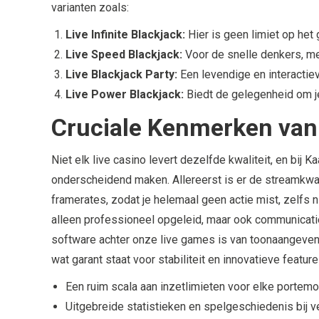
varianten zoals:
Live Infinite Blackjack:
Hier is geen limiet op het
Live Speed Blackjack:
Voor de snelle denkers, me
Live Blackjack Party:
Een levendige en interactiev
Live Power Blackjack:
Biedt de gelegenheid om je
Cruciale Kenmerken van 
Niet elk live casino levert dezelfde kwaliteit, en bij 
onderscheidend maken. Allereerst is er de streamkwal
framerates, zodat je helemaal geen actie mist, zelfs 
alleen professioneel opgeleid, maar ook communicatie
software achter onze live games is van toonaangeven
wat garant staat voor stabiliteit en innovatieve featu
Een ruim scala aan inzetlimieten voor elke portem
Uitgebreide statistieken en spelgeschiedenis bij ve