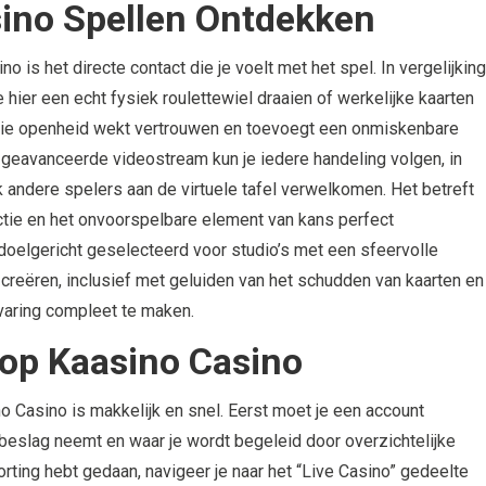
sino Spellen Ontdekken
 is het directe contact die je voelt met het spel. In vergelijking
ier een echt fysiek roulettewiel draaien of werkelijke kaarten
 Die openheid wekt vertrouwen en toevoegt een onmiskenbare
en geavanceerde videostream kun je iedere handeling volgen, in
k andere spelers aan de virtuele tafel verwelkomen. Het betreft
ctie en het onvoorspelbare element van kans perfect
elgericht geselecteerd voor studio’s met een sfeervolle
e creëren, inclusief met geluiden van het schudden van kaarten en
ervaring compleet te maken.
 op Kaasino Casino
no Casino is makkelijk en snel. Eerst moet je een account
 beslag neemt en waar je wordt begeleid door overzichtelijke
torting hebt gedaan, navigeer je naar het “Live Casino” gedeelte