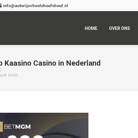
info@autorijschoolshoufshouf.nl
HOME
OVER ONS
op Kaasino Casino in Nederland
kjack Actie…