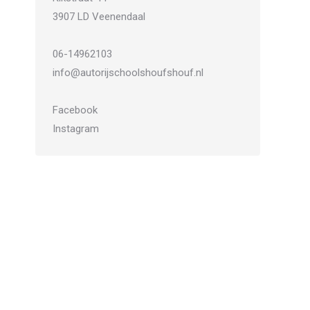
3907 LD Veenendaal
06-14962103
info@autorijschoolshoufshouf.nl
Facebook
Instagram