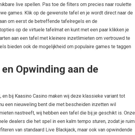
ikbare live spellen. Pas toe de filters om precies naar roulette
ieuwe games. Klik op de gewenste tafel en je wordt direct naar de
je aan om eerst de betreffende tafelregels en de
etopties op de virtuele tafelmat en kunt met een paar klikken je
arten aan een tafel met kleinere inzetlimieten om vertrouwd te
fels bieden ook de mogelijkheid om populaire games te taggen
e en Opwinding aan de
l, en bij Kaasino Casino maken wij deze klassieke variant tot
je nu een nieuweling bent die met bescheiden inzetten wil
eten nastreeft, wij hebben een tafel die bij je geschikt is. Onze
le dealers die het spel in een kalm tempo sturen, zodat je ruim
rofiteren van standaard Live Blackjack, maar ook van opwindende