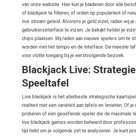
van onze website. Hier kun je bladeren door alle besch
of blackjack te filteren, of orden op populariteit of n
live stream geleid. Alvorens je geld inzet, raden wij 
gebruikersinterface te inzien. Je bekijkt helder je inz
chips plaatsen. Wij raden aan nieuwe spelers om te st
worden met het tempo en de interface. De meeste ta
voor vlotte toegang bij je eerstvolgende bezoek.
Blackjack Live: Strategi
Speeltafel
Live blackjack is het allerbeste strategische kaartspe
realiteit met een variëteit aan tafels en limieten. Of 
proberen of een geoefende speler die de maximale limi
live blackjack games worden beheerd door professione
tijd hebt om je volgende zet te analyseren. Je kunt p