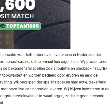
cte locatie voor liefhebbers van live casino in Nederland die
aditioneel casino, echter vanuit hun eigen huis. Wij presenteren
j de bekende tafelspellen zoals roulette en blackjack natuurlijk
an topkwaliteit en worden bediend door ervaren en aardige
rvaring. Wij begrijpen dat spelers zoeken naar actie, zekerheid
 met onze live casinospelen leveren. Wij blijven investeren in de
hoogste beeldkwaliteit te waarborgen, zodat je geen seconde
nt.