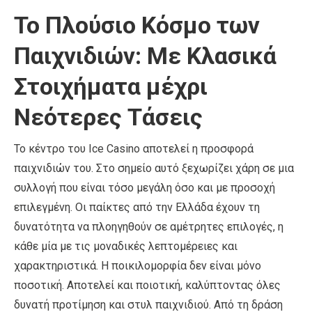
Το Πλούσιο Κόσμο των
Παιχνιδιών: Με Κλασικά
Στοιχήματα μέχρι
Νεότερες Τάσεις
Το κέντρο του Ice Casino αποτελεί η προσφορά
παιχνιδιών του. Στο σημείο αυτό ξεχωρίζει χάρη σε μια
συλλογή που είναι τόσο μεγάλη όσο και με προσοχή
επιλεγμένη. Οι παίκτες από την Ελλάδα έχουν τη
δυνατότητα να πλοηγηθούν σε αμέτρητες επιλογές, η
κάθε μία με τις μοναδικές λεπτομέρειες και
χαρακτηριστικά. Η ποικιλομορφία δεν είναι μόνο
ποσοτική. Αποτελεί και ποιοτική, καλύπτοντας όλες
δυνατή προτίμηση και στυλ παιχνιδιού. Από τη δράση