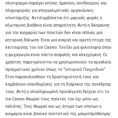
πλατφόρμα παρέχει επίσης άμεσους συνδέσμους και
πληροφορίες για επαγγελματικές οργανώσεις
υποστήριξης. Αντιλαμβάνεται ότι μερικές φορές η
εξωτερική βοήθεια είναι απαραίτητη. Αυτή η δέσμευση
για την ευημερία των παικτών δεν είναι απλώς μια
ρητορική δήλωση. Είναι μια ενεργή και ορατή πτυχή της
λειτουργίας του Ice Casino. Τονίζει μια φιλοσοφία όπου
η ψυχαγωγία είναι πάντα ασφαλής και ελεγχόμενη. Οι
χρήστες παροτρύνονται να χρησιμοποιούν τα εργαλεία
πραγματικού χρόνου όπως το “Ιστορικό Παιχνιδιού”.
Έτσι παρακολουθούν τη δραστηριότητά τους και
λαμβάνουν υπενθυμίσεις για τη διάρκεια της συνεδρίας
τους. Αυτή η ολοκληρωμένη προσέγγιση δείχνει ότι το
Ice Casino θεωρεί τους παίκτες του όχι μόνο ως
πελάτες. Τους θεωρεί και ως άτομα των οποίων η
ευημερία είναι βασικό συστατικό της μακροπρόθεσμης