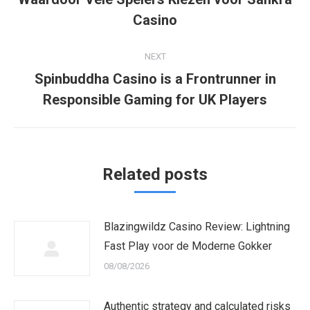
Previous
Casino
post:
NEXT
Spinbuddha Casino is a Frontrunner in
Next
Responsible Gaming for UK Players
post:
Related posts
Blazingwildz Casino Review: Lightning
Fast Play voor de Moderne Gokker
08/08/2026
Authentic strategy and calculated risks