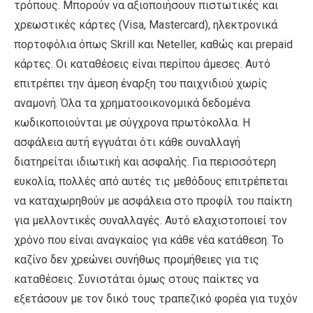
τρόπους. Μπορούν να αξιοποιήσουν πιστωτικές και
χρεωστικές κάρτες (Visa, Mastercard), ηλεκτρονικά
πορτοφόλια όπως Skrill και Neteller, καθώς και prepaid
κάρτες. Οι καταθέσεις είναι περίπου άμεσες. Αυτό
επιτρέπει την άμεση έναρξη του παιχνιδιού χωρίς
αναμονή. Όλα τα χρηματοοικονομικά δεδομένα
κωδικοποιούνται με σύγχρονα πρωτόκολλα. Η
ασφάλεια αυτή εγγυάται ότι κάθε συναλλαγή
διατηρείται ιδιωτική και ασφαλής. Για περισσότερη
ευκολία, πολλές από αυτές τις μεθόδους επιτρέπεται
να καταχωρηθούν με ασφάλεια στο προφίλ του παίκτη
για μελλοντικές συναλλαγές. Αυτό ελαχιστοποιεί τον
χρόνο που είναι αναγκαίος για κάθε νέα κατάθεση. Το
καζίνο δεν χρεώνει συνήθως προμήθειες για τις
καταθέσεις. Συνιστάται όμως στους παίκτες να
εξετάσουν με τον δικό τους τραπεζικό φορέα για τυχόν