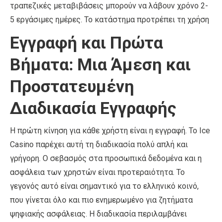
τραπεζικές μεταβιβάσεις μπορούν να λάβουν χρόνο 2-
5 εργάσιμες ημέρες. Το κατάστημα προτρέπει τη χρήση
Εγγραφή και Πρώτα
Βήματα: Μια Άμεση και
Προστατευμένη
Διαδικασία Εγγραφής
Η πρώτη κίνηση για κάθε χρήστη είναι η εγγραφή. Το Ice
Casino παρέχει αυτή τη διαδικασία πολύ απλή και
γρήγορη. Ο σεβασμός στα προσωπικά δεδομένα και η
ασφάλεια των χρηστών είναι προτεραιότητα. Το
γεγονός αυτό είναι σημαντικό για το ελληνικό κοινό,
που γίνεται όλο και πιο ενημερωμένο για ζητήματα
ψηφιακής ασφάλειας. Η διαδικασία περιλαμβάνει