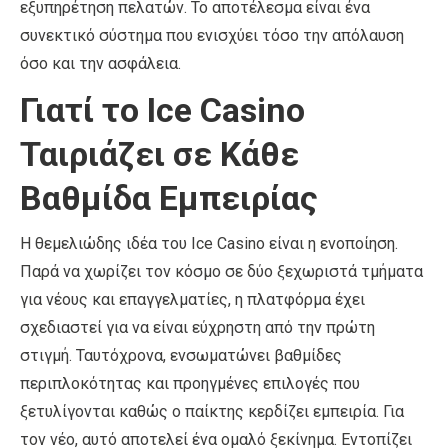
εξυπηρέτηση πελατών. Το αποτέλεσμα είναι ένα
συνεκτικό σύστημα που ενισχύει τόσο την απόλαυση
όσο και την ασφάλεια.
Γιατί το Ice Casino
Ταιριάζει σε Κάθε
Βαθμίδα Εμπειρίας
Η θεμελιώδης ιδέα του Ice Casino είναι η ενοποίηση.
Παρά να χωρίζει τον κόσμο σε δύο ξεχωριστά τμήματα
για νέους και επαγγελματίες, η πλατφόρμα έχει
σχεδιαστεί για να είναι εύχρηστη από την πρώτη
στιγμή. Ταυτόχρονα, ενσωματώνει βαθμίδες
περιπλοκότητας και προηγμένες επιλογές που
ξετυλίγονται καθώς ο παίκτης κερδίζει εμπειρία. Για
τον νέο, αυτό αποτελεί ένα ομαλό ξεκίνημα. Εντοπίζει