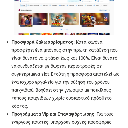
Προσφορά Καλωσορίσματος:
Κατά κανόνα
προσφέρει ένα μπόνους στην πρώτη κατάθεση που
είναι δυνατό να φτάσει έως και 100%. Είναι δυνατό
να συνδυάζεται με δωρεάν περιστροφές σε
συγκεκριμένα slot. Ετούτη η προσφορά αποτελεί ως
ένα ισχυρό εργαλείο για την αύξηση του χρόνου
παιχνιδιού. Βοηθάει στην γνωριμία με ποικίλους
τύπους παιχνιδιών χωρίς ουσιαστικό πρόσθετο
κόστος.
Προγράμματα Vip και Επαναφόρτωσης:
Για τους
ενεργούς παίκτες, υπάρχουν συχνές προσφορές