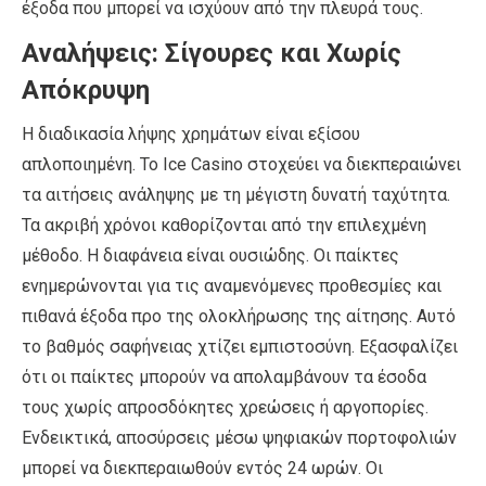
έξοδα που μπορεί να ισχύουν από την πλευρά τους.
Αναλήψεις: Σίγουρες και Χωρίς
Απόκρυψη
Η διαδικασία λήψης χρημάτων είναι εξίσου
απλοποιημένη. Το Ice Casino στοχεύει να διεκπεραιώνει
τα αιτήσεις ανάληψης με τη μέγιστη δυνατή ταχύτητα.
Τα ακριβή χρόνοι καθορίζονται από την επιλεχμένη
μέθοδο. Η διαφάνεια είναι ουσιώδης. Οι παίκτες
ενημερώνονται για τις αναμενόμενες προθεσμίες και
πιθανά έξοδα προ της ολοκλήρωσης της αίτησης. Αυτό
το βαθμός σαφήνειας χτίζει εμπιστοσύνη. Εξασφαλίζει
ότι οι παίκτες μπορούν να απολαμβάνουν τα έσοδα
τους χωρίς απροσδόκητες χρεώσεις ή αργοπορίες.
Ενδεικτικά, αποσύρσεις μέσω ψηφιακών πορτοφολιών
μπορεί να διεκπεραιωθούν εντός 24 ωρών. Οι