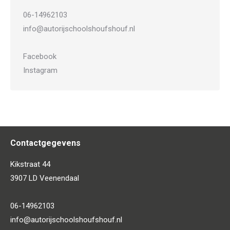
06-14962103
info@autorijschoolshoufshouf.nl
Facebook
Instagram
Contactgegevens
Kikstraat 44
3907 LD Veenendaal
06-14962103
info@autorijschoolshoufshouf.nl