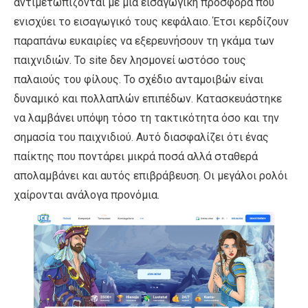
αντιμετωπίζονται με μια εισαγωγική προσφορά που
ενισχύει το εισαγωγικό τους κεφάλαιο. Έτσι κερδίζουν
παραπάνω ευκαιρίες να εξερευνήσουν τη γκάμα των
παιχνιδιών. Το site δεν λησμονεί ωστόσο τους
παλαιούς του φίλους. Το σχέδιο ανταμοιβών είναι
δυναμικό και πολλαπλών επιπέδων. Κατασκευάστηκε
να λαμβάνει υπόψη τόσο τη τακτικότητα όσο και την
σημασία του παιχνιδιού. Αυτό διασφαλίζει ότι ένας
παίκτης που ποντάρει μικρά ποσά αλλά σταθερά
απολαμβάνει και αυτός επιβράβευση. Οι μεγάλοι ρολόι
χαίρονται ανάλογα προνόμια.