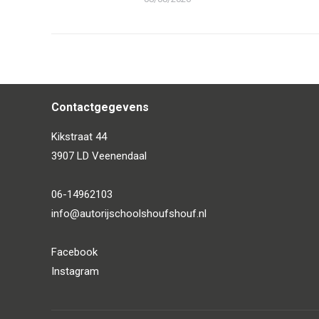
Contactgegevens
Kikstraat 44
3907 LD Veenendaal
06-14962103
info@autorijschoolshoufshouf.nl
Facebook
Instagram