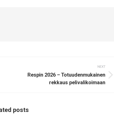
NEXT
Respin 2026 – Totuudenmukainen
Next
rekkaus pelivalikoimaan
post:
ated posts