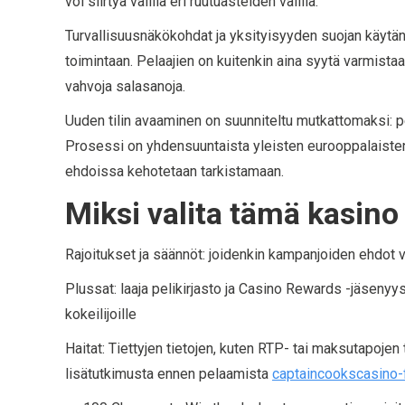
voi siirtyä välillä eri ruutuasteiden välillä.
Turvallisuusnäkökohdat ja yksityisyyden suojan käytänn
toimintaan. Pelaajien on kuitenkin aina syytä varmist
vahvoja salasanoja.
Uuden tilin avaaminen on suunniteltu mutkattomaksi: pe
Prosessi on yhdensuuntaista yleisten eurooppalaisten
ehdoissa kehotetaan tarkistamaan.
Miksi valita tämä kasin
Rajoitukset ja säännöt: joidenkin kampanjoiden ehdot vo
Plussat: laaja pelikirjasto ja Casino Rewards -jäsenyys
kokeilijoille
Haitat: Tiettyjen tietojen, kuten RTP- tai maksutapojen t
lisätutkimusta ennen pelaamista
captaincookscasino-