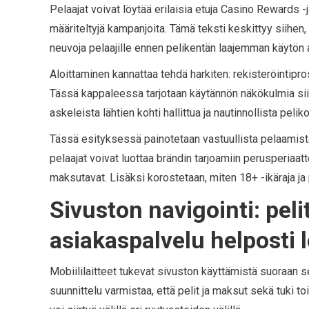
Pelaajat voivat löytää erilaisia etuja Casino Rewards
määriteltyjä kampanjoita. Tämä teksti keskittyy siihen,
neuvoja pelaajille ennen pelikentän laajemman käytön a
Aloittaminen kannattaa tehdä harkiten: rekisteröintipro
Tässä kappaleessa tarjotaan käytännön näkökulmia si
askeleista lähtien kohti hallittua ja nautinnollista peli
Tässä esityksessä painotetaan vastuullista pelaamista j
pelaajat voivat luottaa brändin tarjoamiin perusperiaat
maksutavat. Lisäksi korostetaan, miten 18+ -ikäraja ja
Sivuston navigointi: peli
asiakaspalvelu helposti 
Mobiililaitteet tukevat sivuston käyttämistä suoraan s
suunnittelu varmistaa, että pelit ja maksut sekä tuki to