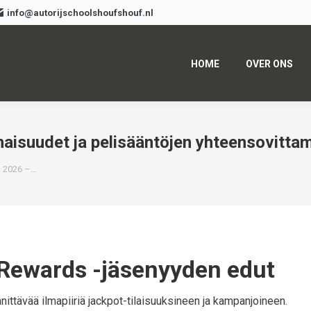
info@autorijschoolshoufshouf.nl
HOME
OVER ONS
aisuudet ja pelisääntöjen yhteensovitta
o 2026 –…
o Rewards -jäsenyyden edut
nnittävää ilmapiiriä jackpot-tilaisuuksineen ja kampanjoineen.