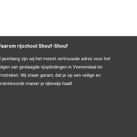
aarom rijschool Shouf-Shouf
l jarenlang zijn wij het meest vertrouwde adres voor het
olgen van geslaagde rijopleidingen in Veenendaal en
mstreken. Wij staan garant, dat je op een veilige en
erantwoorde manier je rijbewijs haalt.