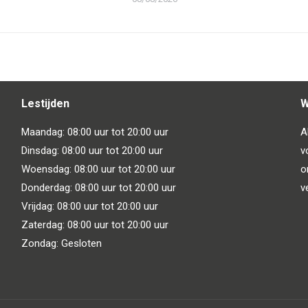
Lestijden
W
Maandag: 08:00 uur tot 20:00 uur
A
Dinsdag: 08:00 uur tot 20:00 uur
v
Woensdag: 08:00 uur tot 20:00 uur
o
Donderdag: 08:00 uur tot 20:00 uur
v
Vrijdag: 08:00 uur tot 20:00 uur
Zaterdag: 08:00 uur tot 20:00 uur
Zondag: Gesloten