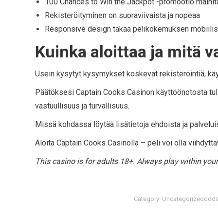
100 Chances to Win the Jackpot -promootio mainit
Rekisteröityminen on suoraviivaista ja nopeaa
Responsive design takaa pelikokemuksen mobiili
Kuinka aloittaa ja mitä 
Usein kysytyt kysymykset koskevat rekisteröintiä, käyt
Päätöksesi Captain Cooks Casinon käyttöönotosta tulis
vastuullisuus ja turvallisuus.
Missä kohdassa löytää lisätietoja ehdoista ja palvelu
Aloita Captain Cooks Casinolla – peli voi olla viihdyttäv
This casino is for adults 18+. Always play within you
Category:
Uncategorizeddd