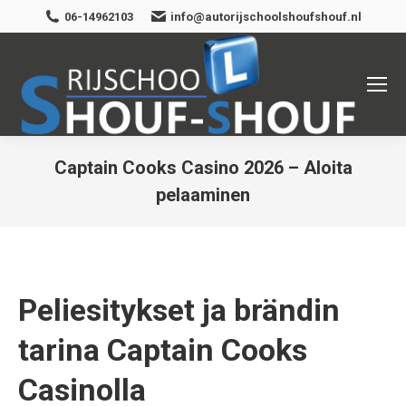
06-14962103
info@autorijschoolshoufshouf.nl
Captain Cooks Casino 2026 – Aloita
pelaaminen
Je bent hier:
Peliesitykset ja brändin
tarina Captain Cooks
Casinolla