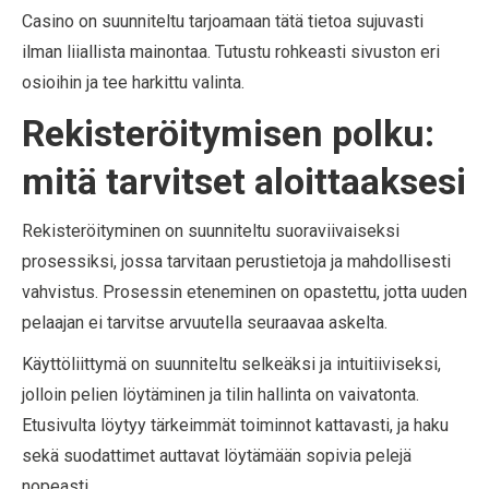
Casino on suunniteltu tarjoamaan tätä tietoa sujuvasti
ilman liiallista mainontaa. Tutustu rohkeasti sivuston eri
osioihin ja tee harkittu valinta.
Rekisteröitymisen polku:
mitä tarvitset aloittaaksesi
Rekisteröityminen on suunniteltu suoraviivaiseksi
prosessiksi, jossa tarvitaan perustietoja ja mahdollisesti
vahvistus. Prosessin eteneminen on opastettu, jotta uuden
pelaajan ei tarvitse arvuutella seuraavaa askelta.
Käyttöliittymä on suunniteltu selkeäksi ja intuitiiviseksi,
jolloin pelien löytäminen ja tilin hallinta on vaivatonta.
Etusivulta löytyy tärkeimmät toiminnot kattavasti, ja haku
sekä suodattimet auttavat löytämään sopivia pelejä
nopeasti.