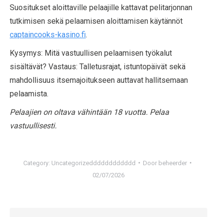
Suositukset aloittaville pelaajille kattavat pelitarjonnan
tutkimisen sekä pelaamisen aloittamisen käytännöt
captaincooks-kasino.fi
.
Kysymys: Mitä vastuullisen pelaamisen työkalut
sisältävät? Vastaus: Talletusrajat, istuntopäivät sekä
mahdollisuus itsemajoitukseen auttavat hallitsemaan
pelaamista.
Pelaajien on oltava vähintään 18 vuotta. Pelaa
vastuullisesti.
Category:
Uncategorizedddddddddddd
Door
beheerder
02/07/2026