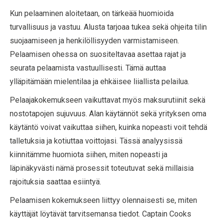
Kun pelaaminen aloitetaan, on tärkeää huomioida
turvallisuus ja vastuu. Alusta tarjoaa tukea sekä ohjeita tilin
suojaamiseen ja henkilöllisyyden varmistamiseen.
Pelaamisen ohessa on suositeltavaa asettaa rajat ja
seurata pelaamista vastuullisesti. Tämä auttaa
ylläpitämään mielentilaa ja ehkäisee liiallista pelailua.
Pelaajakokemukseen vaikuttavat myös maksurutiinit sekä
nostotapojen sujuvuus. Alan käytännöt sekä yrityksen oma
käytäntö voivat vaikuttaa siihen, kuinka nopeasti voit tehdä
talletuksia ja kotiuttaa voittojasi. Tässä analyysissä
kiinnitämme huomiota siihen, miten nopeasti ja
läpinäkyvästi nämä prosessit toteutuvat sekä millaisia
rajoituksia saattaa esiintyä.
Pelaamisen kokemukseen liittyy olennaisesti se, miten
käyttäjät löytävät tarvitsemansa tiedot. Captain Cooks