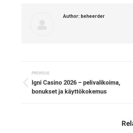
Author:
beheerder
Post
PREVIOUS
navigation
Igni Casino 2026 – pelivalikoima,
Previous
bonukset ja käyttökokemus
post:
Rel