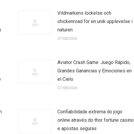
Vildmarkens lockelse och
chickenroad för en unik upplevelse i
s
naturen
07/08/2026
Aviator Crash Game: Juego Rápido,
Grandes Ganancias y Emociones en
e
el Cielo
07/08/2026
n
Confiabilidade extrema do jogo
online através do thor fortune casino
e apostas seguras