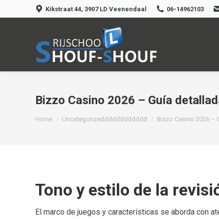
Kikstraat 44, 3907 LD Veenendaal
06-14962103
Bizzo Casino 2026 – Guía detallad
Je bent hier:
Home
Uncategorizedddddddddddd
Bizzo Casino 2026 – 
Tono y estilo de la revisi
El marco de juegos y características se aborda con a