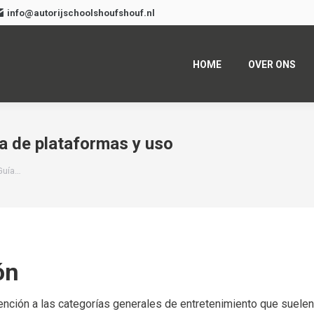
info@autorijschoolshoufshouf.nl
HOME
OVER ONS
a de plataformas y uso
Guía…
ón
tención a las categorías generales de entretenimiento que suelen