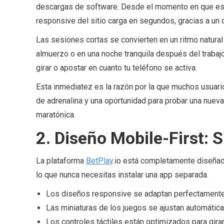
descargas de software. Desde el momento en que escri
responsive del sitio carga en segundos, gracias a un d
Las sesiones cortas se convierten en un ritmo natural
almuerzo o en una noche tranquila después del trabajo
girar o apostar en cuanto tu teléfono se activa.
Esta inmediatez es la razón por la que muchos usuar
de adrenalina y una oportunidad para probar una nue
maratónica.
2. Diseño Mobile-First:
La plataforma
BetPlay
.io está completamente diseña
lo que nunca necesitas instalar una app separada.
Los diseños responsive se adaptan perfectamente 
Las miniaturas de los juegos se ajustan automática
Los controles táctiles están optimizados para gira