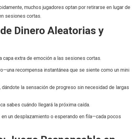
ápidamente, muchos jugadores optan por retirarse en lugar de
en sesiones cortas.
 de Dinero Aleatorias y
a capa extra de emoción a las sesiones cortas.
iro—una recompensa instantánea que se siente como un mini
 dándote la sensación de progreso sin necesidad de largas
nca sabes cuándo llegará la próxima caída.
s en un desplazamiento o esperando en fila—cada pocos