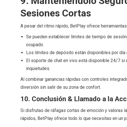
9. Manteniéndolo Segur
Sesiones Cortas
A pesar del ritmo rápido, BetPlay ofrece herramientas
Se pueden establecer límites de tiempo de sesión—
ocupado.
Los límites de depósito están disponibles por día 
El soporte de chat en vivo está disponible 24/7 si
inquietudes.
Al combinar ganancias rápidas con controles integrad
diversión sin salir de su zona de confort.
10. Conclusión & Llamado a la Acc
Si disfrutas de ráfagas cortas de emoción y valoras l
rápidos, BetPlay ofrece todo lo que necesitas en un p