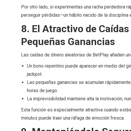
Por otro lado, si experimentas una racha perdedora r
perseguir pérdidas—un hábito nacido de la disciplina 
8. El Atractivo de Caídas
Pequeñas Ganancias
Las caídas de dinero aleatorias de BetPlay añaden un
Un bono repentino puede aparecer en medio del g
jackpot.
Las pequeñas ganancias se acumulan rápidamente,
horas de juego.
La imprevisibilidad mantiene alta la motivación; nu
Esta función es especialmente atractiva cuando está
minutos puede traer una ráfaga de emoción fresca.