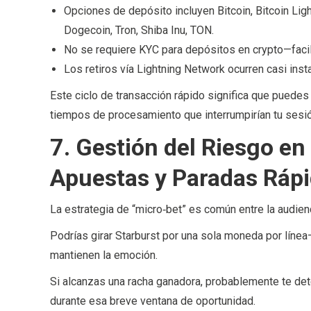
Opciones de depósito incluyen Bitcoin, Bitcoin Lig
Dogecoin, Tron, Shiba Inu, TON.
No se requiere KYC para depósitos en crypto—facil
Los retiros vía Lightning Network ocurren casi ins
Este ciclo de transacción rápido significa que puedes
tiempos de procesamiento que interrumpirían tu sesió
7. Gestión del Riesgo en
Apuestas y Paradas Ráp
La estrategia de “micro‑bet” es común entre la audien
Podrías girar Starburst por una sola moneda por lín
mantienen la emoción.
Si alcanzas una racha ganadora, probablemente te de
durante esa breve ventana de oportunidad.