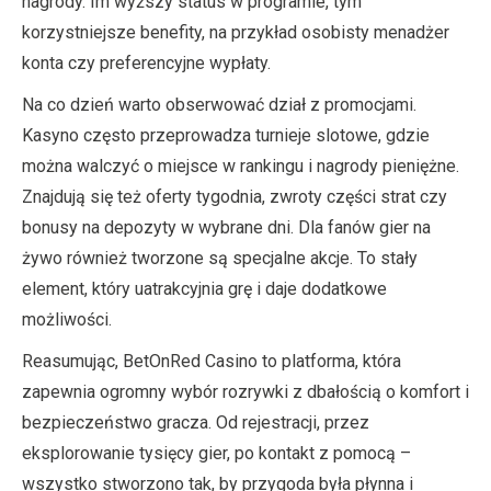
nagrody. Im wyższy status w programie, tym
korzystniejsze benefity, na przykład osobisty menadżer
konta czy preferencyjne wypłaty.
Na co dzień warto obserwować dział z promocjami.
Kasyno często przeprowadza turnieje slotowe, gdzie
można walczyć o miejsce w rankingu i nagrody pieniężne.
Znajdują się też oferty tygodnia, zwroty części strat czy
bonusy na depozyty w wybrane dni. Dla fanów gier na
żywo również tworzone są specjalne akcje. To stały
element, który uatrakcyjnia grę i daje dodatkowe
możliwości.
Reasumując, BetOnRed Casino to platforma, która
zapewnia ogromny wybór rozrywki z dbałością o komfort i
bezpieczeństwo gracza. Od rejestracji, przez
eksplorowanie tysięcy gier, po kontakt z pomocą –
wszystko stworzono tak, by przygoda była płynna i