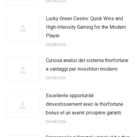
06/08/2026
Lucky Green Casino: Quick Wins and
High‑Intensity Gaming for the Modern
Player
06/08/2026
Curiosa analisi del sistema thorfortune
e vantaggi per investitori moderni
06/08/2026
Excellente opportunité
dinvestissement avec le thorfortune
bonus et un avenir prospère garanti
06/08/2026