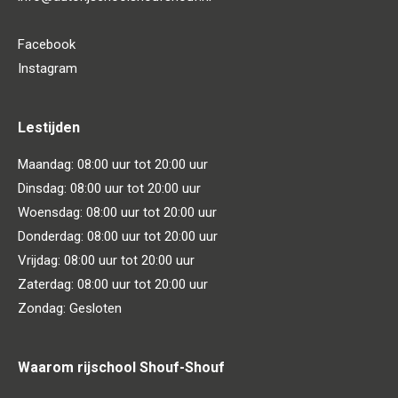
Facebook
Instagram
Lestijden
Maandag: 08:00 uur tot 20:00 uur
Dinsdag: 08:00 uur tot 20:00 uur
Woensdag: 08:00 uur tot 20:00 uur
Donderdag: 08:00 uur tot 20:00 uur
Vrijdag: 08:00 uur tot 20:00 uur
Zaterdag: 08:00 uur tot 20:00 uur
Zondag: Gesloten
Waarom rijschool Shouf-Shouf