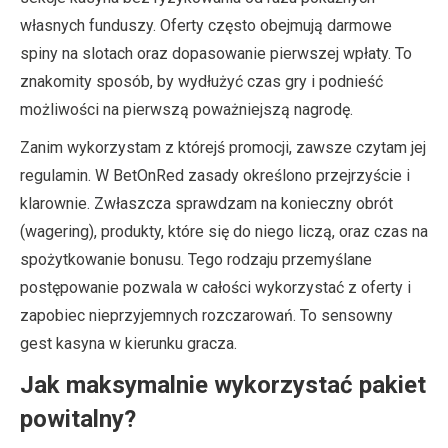
własnych funduszy. Oferty często obejmują darmowe
spiny na slotach oraz dopasowanie pierwszej wpłaty. To
znakomity sposób, by wydłużyć czas gry i podnieść
możliwości na pierwszą poważniejszą nagrodę.
Zanim wykorzystam z którejś promocji, zawsze czytam jej
regulamin. W BetOnRed zasady określono przejrzyście i
klarownie. Zwłaszcza sprawdzam na konieczny obrót
(wagering), produkty, które się do niego liczą, oraz czas na
spożytkowanie bonusu. Tego rodzaju przemyślane
postępowanie pozwala w całości wykorzystać z oferty i
zapobiec nieprzyjemnych rozczarowań. To sensowny
gest kasyna w kierunku gracza.
Jak maksymalnie wykorzystać pakiet
powitalny?