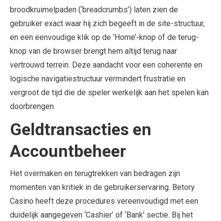
broodkruimelpaden (‘breadcrumbs’) laten zien de
gebruiker exact waar hij zich begeeft in de site-structuur,
en een eenvoudige klik op de ‘Home’-knop of de terug-
knop van de browser brengt hem altijd terug naar
vertrouwd terrein. Deze aandacht voor een coherente en
logische navigatiestructuur vermindert frustratie en
vergroot de tijd die de speler werkelijk aan het spelen kan
doorbrengen.
Geldtransacties en
Accountbeheer
Het overmaken en terugtrekken van bedragen zijn
momenten van kritiek in de gebruikerservaring. Betory
Casino heeft deze procedures vereenvoudigd met een
duidelijk aangegeven ‘Cashier’ of ‘Bank’ sectie. Bij het