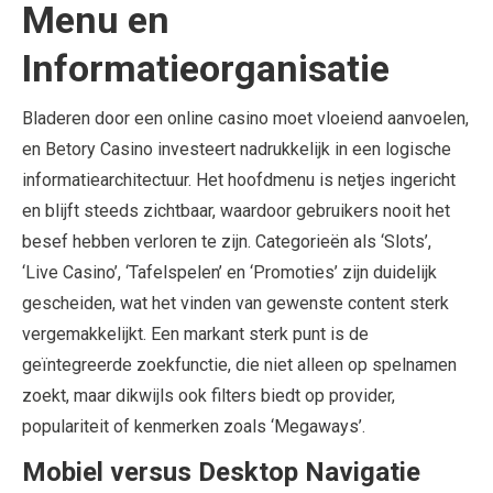
Menu en
Informatieorganisatie
Bladeren door een online casino moet vloeiend aanvoelen,
en Betory Casino investeert nadrukkelijk in een logische
informatiearchitectuur. Het hoofdmenu is netjes ingericht
en blijft steeds zichtbaar, waardoor gebruikers nooit het
besef hebben verloren te zijn. Categorieën als ‘Slots’,
‘Live Casino’, ‘Tafelspelen’ en ‘Promoties’ zijn duidelijk
gescheiden, wat het vinden van gewenste content sterk
vergemakkelijkt. Een markant sterk punt is de
geïntegreerde zoekfunctie, die niet alleen op spelnamen
zoekt, maar dikwijls ook filters biedt op provider,
populariteit of kenmerken zoals ‘Megaways’.
Mobiel versus Desktop Navigatie