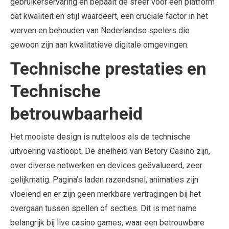
gebruikerservaring en bepaalt de sfeer voor een platform
dat kwaliteit en stijl waardeert, een cruciale factor in het
werven en behouden van Nederlandse spelers die
gewoon zijn aan kwalitatieve digitale omgevingen.
Technische prestaties en
Technische
betrouwbaarheid
Het mooiste design is nutteloos als de technische
uitvoering vastloopt. De snelheid van Betory Casino zijn,
over diverse netwerken en devices geëvalueerd, zeer
gelijkmatig. Pagina’s laden razendsnel, animaties zijn
vloeiend en er zijn geen merkbare vertragingen bij het
overgaan tussen spellen of secties. Dit is met name
belangrijk bij live casino games, waar een betrouwbare