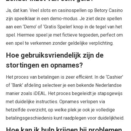
Ja, dat kan. Veel slots en casinospellen op Betory Casino
zijn speelklaar in een demo-modus. Je ziet deze spellen
aan een ‘Demo’ of ‘Gratis Spelen’ knop in de tegel van het
spel. Hiermee speel je met fictieve tegoeden, perfect om
een spel te verkennen zonder geldelijke verplichting.
Hoe gebruiksvriendelijk zijn de
stortingen en opnames?
Het proces van betalingen is zeer efficiënt. In de ‘Cashier’
of ‘Bank’ afdeling selecteer je een bekende Nederlandse
manier zoals iDEAL. Het proces begeleidt je stapsgewijs
met duidelijke instructies. Opnames verlopen via
hetzelfde overzicht, op welke plek je ook je volledige
betalingsgeschiedenis kunt raadplegen voor duidelijkheid.
Hoe kan ik hulp krijgen bij problemen