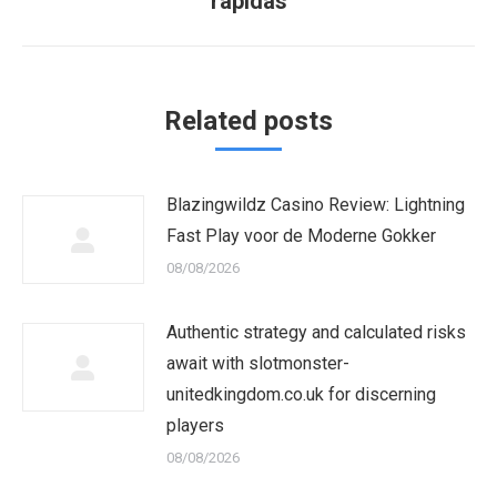
rápidas
Related posts
Blazingwildz Casino Review: Lightning
Fast Play voor de Moderne Gokker
08/08/2026
Authentic strategy and calculated risks
await with slotmonster-
unitedkingdom.co.uk for discerning
players
08/08/2026