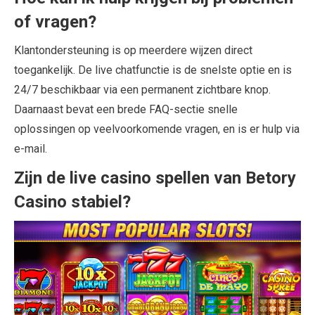
of vragen?
Klantondersteuning is op meerdere wijzen direct
toegankelijk. De live chatfunctie is de snelste optie en is
24/7 beschikbaar via een permanent zichtbare knop.
Daarnaast bevat een brede FAQ-sectie snelle
oplossingen op veelvoorkomende vragen, en is er hulp via
e-mail.
Zijn de live casino spellen van Betory
Casino stabiel?