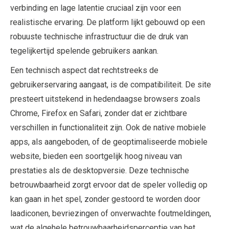
verbinding en lage latentie cruciaal zijn voor een
realistische ervaring. De platform lijkt gebouwd op een
robuuste technische infrastructuur die de druk van
tegelijkertijd spelende gebruikers aankan.
Een technisch aspect dat rechtstreeks de
gebruikerservaring aangaat, is de compatibiliteit. De site
presteert uitstekend in hedendaagse browsers zoals
Chrome, Firefox en Safari, zonder dat er zichtbare
verschillen in functionaliteit zijn. Ook de native mobiele
apps, als aangeboden, of de geoptimaliseerde mobiele
website, bieden een soortgelijk hoog niveau van
prestaties als de desktopversie. Deze technische
betrouwbaarheid zorgt ervoor dat de speler volledig op
kan gaan in het spel, zonder gestoord te worden door
laadiconen, bevriezingen of onverwachte foutmeldingen,
wat de algehele betrouwbaarheidsperceptie van het